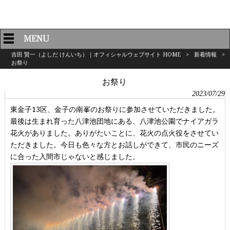
MENU
吉田 賢一（よしだ けんいち）｜オフィシャルウェブサイト HOME
>
新着情報
>
お祭り
お祭り
2023/07/29
東金子13区、金子の南峯のお祭りに参加させていただきました。
最後は生まれ育った八津池団地にある、八津池公園でナイアガラ
花火がありました。ありがたいことに、花火の点火役をさせてい
ただきました。今日も色々な方とお話しができて、市民のニーズ
に合った入間市じゃないと感じました。