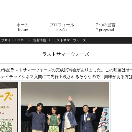
ホーム
プロフィール
７つの提言
Home
Profile
7 proposal
ブサイト HOME
>
新着情報
>
ラストサマーウォーズ
ラストサマーウォーズ
の作品ラストサマーウォーズの完成試写会がありました。この映画はオ
らユナイテッドシネマ入間にて先行上映されるそうなので、興味がある方