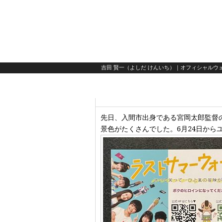
吉田 賢一（よしだ けんいち）｜オフィシャルウェ
先日、入間市出身である宮岡太郎監督
景色がたくさんでした。6月24日か