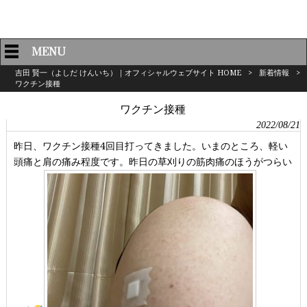
MENU
吉田 賢一（よしだ けんいち）｜オフィシャルウェブサイト HOME
>
新着情報
>
ワクチン接種
ワクチン接種
2022/08/21
昨日、ワクチン接種4回目打ってきました。いまのところ、軽い
頭痛と肩の痛み程度です。昨日の草刈りの筋肉痛のほうがつらい