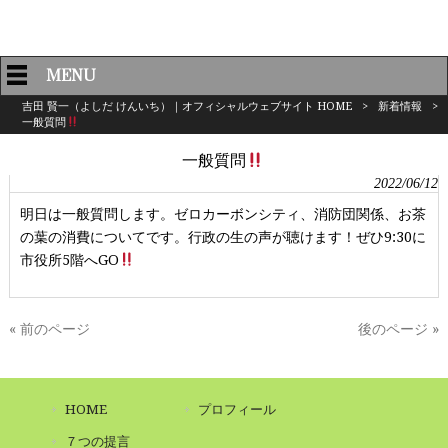
MENU
吉田 賢一（よしだ けんいち）｜オフィシャルウェブサイト HOME
>
新着情報
>
一般質問
一般質問
2022/06/12
明日は一般質問します。ゼロカーボンシティ、消防団関係、お茶
の葉の消費についてです。行政の生の声が聴けます！ぜひ9:30に
市役所5階へGO
« 前のページ
後のページ »
HOME
プロフィール
７つの提言