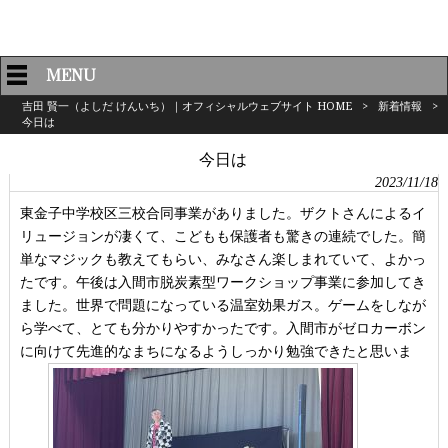
MENU
吉田 賢一（よしだ けんいち）｜オフィシャルウェブサイト HOME
>
新着情報
>
今日は
今日は
2023/11/18
東金子中学校区三校合同事業がありました。ザクトさんによるイ
リュージョンが凄くて、こどもも保護者も驚きの連続でした。簡
単なマジックも教えてもらい、みなさん楽しまれていて、よかっ
たです。午後は入間市脱炭素型ワークショップ事業に参加してき
ました。世界で問題になっている温室効果ガス。ゲームをしなが
ら学べて、とても分かりやすかったです。入間市がゼロカーボン
に向けて先進的なまちになるようしっかり勉強できたと思いま