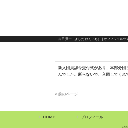
吉田 賢一（よしだ けんいち）｜オフィシャルウェ
新入団員辞令交付式があり、本部分団
んでした。断らないで、入団してくれ
« 前のページ
HOME
プロフィール
Co