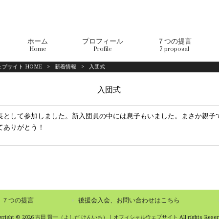
ホーム
プロフィール
７つの提言
Home
Profile
7 proposal
ブサイト HOME
>
新着情報
>
入団式
入団式
長として参加しました。新入団員の中には息子もいました。まさか親子
てありがとう！
７つの提言
後援会入会、お問い合わせはこちら
pyright © 2026 吉田 賢一（よしだ けんいち）｜オフィシャルウェブサイト All rights Reserv