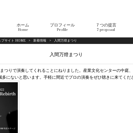
ホーム
プロフィール
７つの提言
Home
Profile
7 proposal
ブサイト HOME
>
新着情報
>
入間万燈まつり
入間万燈まつり
万燈まつりで演奏してくれることにねりました。産業文化センターの中庭
滅多にないと思います。手軽に間近でプロの演奏をぜひ聴きに来てくだ