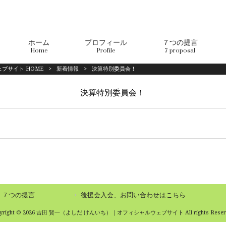
ホーム
プロフィール
７つの提言
Home
Profile
7 proposal
ブサイト HOME
>
新着情報
>
決算特別委員会！
決算特別委員会！
７つの提言
後援会入会、お問い合わせはこちら
pyright © 2026 吉田 賢一（よしだ けんいち）｜オフィシャルウェブサイト All rights Reserv