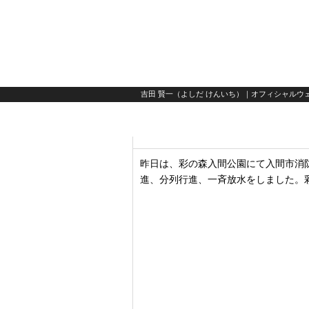
吉田 賢一（よしだ けんいち）｜オフィシャルウェ
昨日は、彩の森入間公園にて入間市消
進、分列行進、一斉放水をしました。