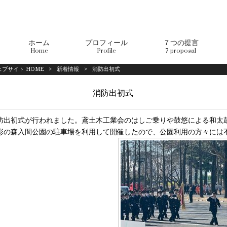
ホーム
プロフィール
７つの提言
Home
Profile
7 proposal
ブサイト HOME
>
新着情報
>
消防出初式
消防出初式
防出初式が行われました。鳶土木工業会のはしご乗りや鼓悠による和太
彩の森入間公園の駐車場を利用して開催したので、公園利用の方々には