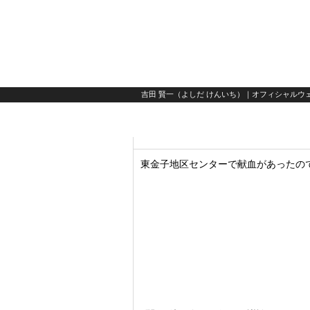
吉田 賢一（よしだ けんいち）｜オフィシャルウェ
東金子地区センターで献血があったの