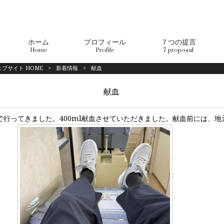
ホーム
プロフィール
７つの提言
Home
Profile
7 proposal
ブサイト HOME
>
新着情報
>
献血
献血
で行ってきました。400ml献血させていただきました。献血前には、