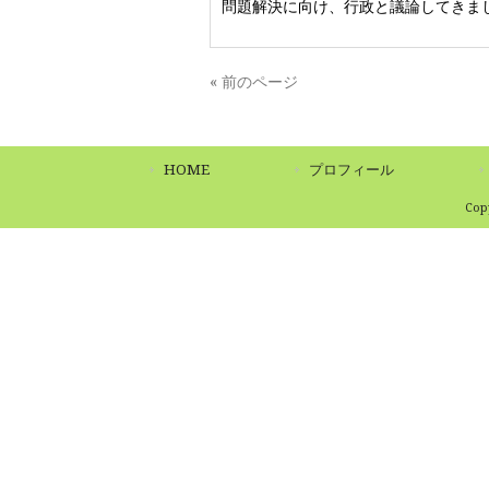
問題解決に向け、行政と議論してきま
« 前のページ
HOME
プロフィール
Co