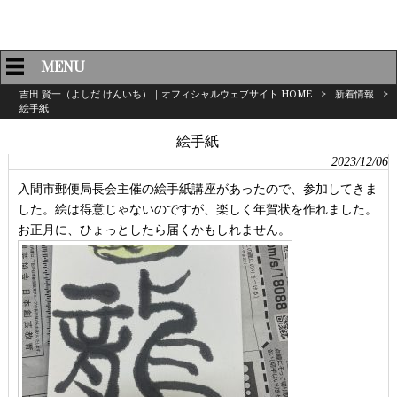
MENU
吉田 賢一（よしだ けんいち）｜オフィシャルウェブサイト HOME
>
新着情報
>
絵手紙
絵手紙
2023/12/06
入間市郵便局長会主催の絵手紙講座があったので、参加してきま
した。絵は得意じゃないのですが、楽しく年賀状を作れました。
お正月に、ひょっとしたら届くかもしれません。