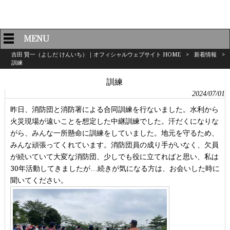
MENU
吉田 賢一（よしだ けんいち）｜オフィシャルウェブサイト HOME
>
新着情報
>
訓練
訓練
2024/07/01
昨日、消防団と消防署による合同訓練を行ないました。水利から
火災現場が遠いことを想定した中継訓練でした。汗だくになりな
がら、みんな一所懸命に訓練をしていました。地元を守るため、
みんな頑張ってくれています。消防団員の成り手がいなく、欠員
が続いていて大変な消防団、少しでも役に立てればと思い、私は
30年活動してきましたが…続きが気になる方は、お会いした時に
聞いてください。