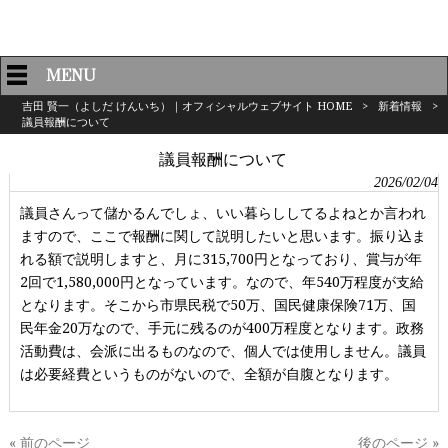
MENU
吉田 賢一（よしだ けんいち）｜オフィシャルウェブサイト HOME
>
新着情報
>
議員報酬について
議員報酬について
2026/02/04
議員さんって儲かるんでしょ、いい暮らししてるよねとか言われ
ますので、ここで報酬に関して説明したいと思います。振り込ま
れる額で説明しますと、月に315,700円となっており、賞与が年
2回で1,580,000円となっています。なので、年540万程度が支給
となります。そこから市県民税で50万、国民健康保険71万、国
民年金20万なので、手元に残るのが400万程度となります。政務
活動費は、会派に出るものなので、個人では使用しません。議員
は必要経費というものがないので、全額が自腹となります。
« 前のページ
後のページ »