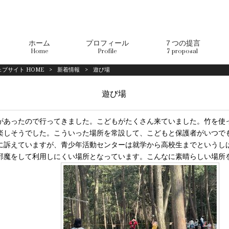
ホーム
プロフィール
７つの提言
Home
Profile
7 proposal
ブサイト HOME
>
新着情報
>
遊び場
遊び場
があったので行ってきました。こどもがたくさん来ていました。竹を使
楽しそうでした。こういった場所を常設して、こどもと保護者がいつで
に訴えていますが、青少年活動センターは就学から高校生までというし
邪魔をして利用しにくい場所となっています。こんなに素晴らしい場所