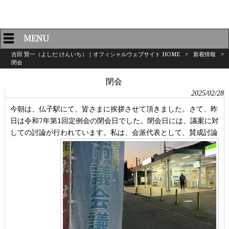
MENU
吉田 賢一（よしだ けんいち）｜オフィシャルウェブサイト HOME
>
新着情報
>
閉会
閉会
2025/02/28
今朝は、仏子駅にて、皆さまに挨拶させて頂きました。さて、昨
日は令和7年第1回定例会の閉会日でした。閉会日には、議案に対
しての討論が行われています。私は、会派代表として、賛成討論