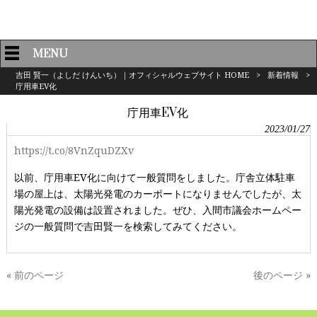
MENU
吉田 賢一（よしだ けんいち）｜オフィシャルウェブサイト HOME
>
新着情報
>
庁用車EV化
庁用車EV化
2023/01/27
https://t.co/8VnZquDZXv
以前、庁用車EV化に向けて一般質問をしました。庁舎立体駐車
場の屋上は、太陽光発電のカーポートになりませんでしたが、太
陽光発電の設備は設置されました。ぜひ、入間市議会ホームペー
ジの一般質問で吉田賢一を検索してみてください。
« 前のページ
後のページ »