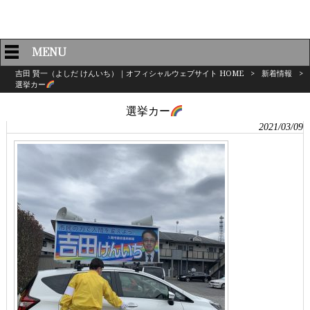
MENU
吉田 賢一（よしだ けんいち）｜オフィシャルウェブサイト HOME
>
新着情報
>
選挙カー
選挙カー
2021/03/09