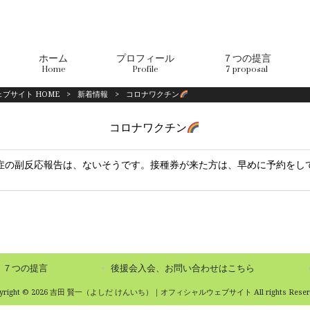
ホーム
プロフィール
７つの提言
Home
Profile
7 proposal
ブサイト HOME
>
新着情報
>
コロナワクチン
コロナワクチン
症の副反応報告は、ないそうです。接種券が来た方は、早めに予約をし
７つの提言
後援会入会、お問い合わせはこちら
pyright © 2026 吉田 賢一（よしだ けんいち）｜オフィシャルウェブサイト All rights Reserv