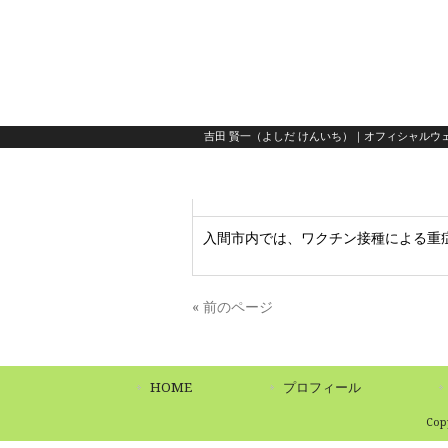
吉田 賢一（よしだ けんいち）｜オフィシャルウェ
入間市内では、ワクチン接種による重
« 前のページ
HOME
プロフィール
Co