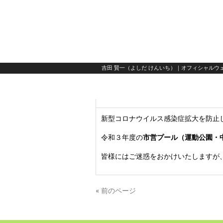
吉田 賢一（よしだ けんいち）｜オフィシャルウェ
新型コロナウイルス感染症拡大を防止
令和３年度の
市営プール（運動公園・
皆様にはご迷惑をおかけいたしますが
« 前のページ