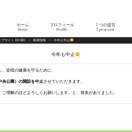
ホーム
プロフィール
７つの提言
Home
Profile
7 proposal
ブサイト HOME
>
新着情報
>
今年も中止
今年も中止
し、皆様の健康を守るために、
中央公園）の開設を中止
させていただきます。
、ご理解のほどよろしくお願いします。と、発表がありました。